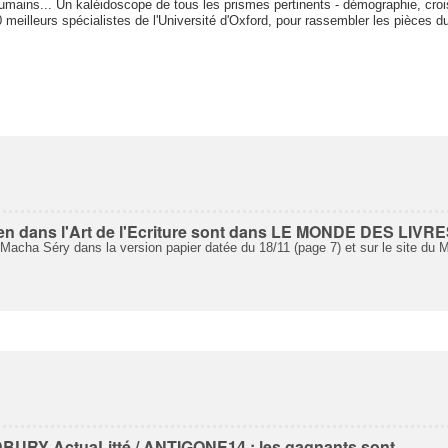
humains... Un kaléidoscope de tous les prismes pertinents - démographie, cro
10 meilleurs spécialistes de l'Université d'Oxford, pour rassembler les pièces 
Zen dans l'Art de l'Ecriture sont dans LE MONDE DES LIVR
e Macha Séry dans la version papier datée du 18/11 (page 7) et sur le site du M
RY ActuaLitté / ANTIGONE14 : les gagnants sont...