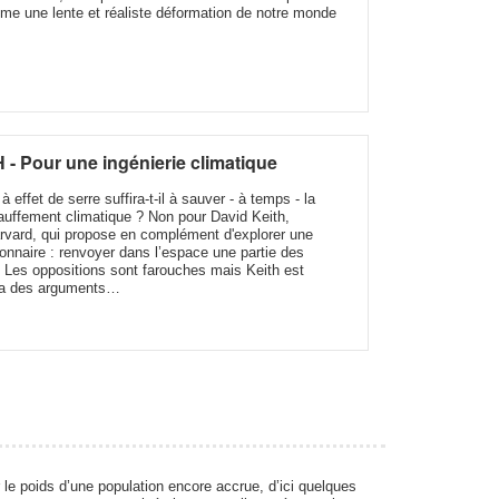
e une lente et réaliste déformation de notre monde
 - Pour une ingénierie climatique
à effet de serre suffira-t-il à sauver - à temps - la
auffement climatique ? Non pour David Keith,
rvard, qui propose en complément d'explorer une
ionnaire : renvoyer dans l’espace une partie des
. Les oppositions sont farouches mais Keith est
l a des arguments…
le poids d’une population encore accrue, d’ici quelques