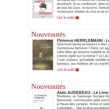
dissolvent, là où conduisent, dans l
de tous les jours, le racisme, l'antis
monstrueux enfants du vice et de la 
Lire la suite
Nouveautés
Florence HERRLEMANN - Le
Quel lourd secret se trouve-t-il donc
mystérieuse demeure ? Dans cet oppre
cette Mère qui terrorise Isabelle et
comme replié sur lui-même ? ce Léo, 
? ces visiteurs, qu'Isabelle semble t
barreaux, aux fenêtres de sa chambr
Lire la suite
Nouveautés
Alain AUDEBEAU - Le Livre
Montières, en Saintonge. Auclaire l'é
Bertoumet, commerçants jadis enrichi
à l'heure des comptes, fiction et réal
confondent... Une écriture exception