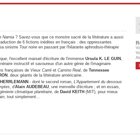
 Narnia
? Savez-vous que ce monstre sacré de la littérature a aussi
R
aduction de 6 fictions inédites en français : des oppressantes
sa sinistre
Tour noire
en passant par l'hilarante aphrodisio-thérapie
Vo
Vo
Al
rque
, l'excellent manuel d'écriture de l'immense
Ursula K. LE GUIN
,
itinéraire instructif et savoureux d'un autre génie de l'imaginaire.
ns françaises de
Vieux Carré
et
Camino Real
, de
Tennessee
YRON
, deux géants de la littérature américaine.
e HERRLEMANN
- dont le second roman,
L'Appartement du dessous
mptes
, d'
Alain AUDEBEAU
, une merveille d'écriture ; et en essais,
génierie climatique planétaire
, de
David KEITH
(MIT), pour mieux
ain, tout simplement...