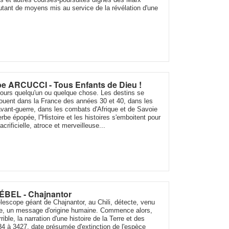
utant de moyens mis au service de la révélation d'une
.
pe ARCUCCI - Tous Enfants de Dieu !
ours quelqu'un ou quelque chose. Les destins se
nouent dans la France des années 30 et 40, dans les
avant-guerre, dans les combats d'Afrique et de Savoie
be épopée, l''Histoire et les histoires s'emboitent pour
acrificielle, atroce et merveilleuse...
ÉBEL - Chajnantor
élescope géant de Chajnantor, au Chili, détecte, venu
te, un message d'origine humaine. Commence alors,
rible, la narration d'une histoire de la Terre et des
 à 3427, date présumée d'extinction de l'espèce