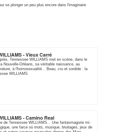
ur se plonger un peu plus encore dans l'imaginaire
WILLIAMS - Vieux Carré
près, Tennessee WILLIAMS met en scène, dans le
la Nouvelle-Orléans, sa véritable naissance, au
érature, à l'homosexualité... Beau, cru et sordide : la
nessee WILLIAMS
WILLIAMS - Camino Real
rée de Tennessee WILLIAMS... Une fantasmagorie mi-
agique, une farce où mots, musique, bruitages, jeux de
s et autres courses-poursuites dignes des Marx