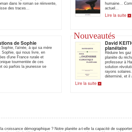
oman dans le roman se réinvente,
humaine... Comm
isse des traces...
actuel...
Lire la suite
Nouveautés
stions de Sophie
David KEITH
planétaire
 Sophie, l'aïnée, à qui sa mère
. Sophie, qui nous livre, en
Réduire les gaz 
rées d'une France rurale et
planète du réch
hronique tourmentée de ces
professeur à Ha
et où parfois la jeunesse se
solution révolut
rayons solaires
déterminé, et i
Lire la suite
a croissance démographique ? Notre planète a-t-elle la capacité de supporter 