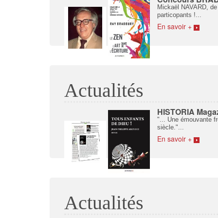
Mickaël NAVARD, de N
particopants !...
En savoir +
Actualités
HISTORIA Magazi
"... Une émouvante fre
siècle."...
En savoir +
Actualités