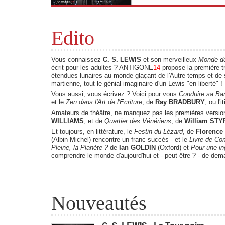
Edito
Vous connaissez
C. S. LEWIS
et son merveilleux
Monde de
écrit pour les adultes ? ANTIGONE
14
propose la première tr
étendues lunaires au monde glaçant de l'Autre-temps et de 
martienne, tout le génial imaginaire d'un Lewis "en liberté" !
Vous aussi, vous écrivez ? Voici pour vous
Conduire sa Ba
et le
Zen dans l'Art de l'Ecriture
, de
Ray BRADBURY
, ou l'
Amateurs de théâtre, ne manquez pas les premières versio
WILLIAMS
, et de
Quartier des Vénériens
, de
William ST
Et toujours, en littérature, le
Festin du Lézard
, de
Florenc
(Albin Michel) rencontre un franc succès - et le
Livre de Co
Pleine, la Planète ?
de
Ian GOLDIN
(Oxford) et
Pour une in
comprendre le monde d'aujourd'hui et - peut-être ? - de dem
Nouveautés