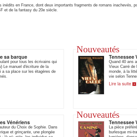
es inédits en France, dont deux importants fragments de romans inachevés, po
F et de la fantasy du 20e siècle.
Nouveautés
re sa barque
Tennessee 
ulant pour tous les écrivains qui
Quand 40 ans a
w) Le manuel d'écriture de la
Vieux Carré de 
i a sa place sur les étagères de
monde, à la litt
rmés.
vie selon Ten
Lire la suite
Nouveautés
des Vénériens
Tennessee 
l'auteur du Choix de Sophie. Dans
La pièce préfé
rique et grinçante, une plongée
burlesque mi-tr
é : là où, niés, les individus se
lumières, danse