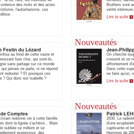
a violence des mots et des actes
Brothers sont a
émitisme, l'autoritarisme, ces
vérité intérieure
bêtise.
Lire la suite
Nouveautés
 Festin du Lézard
Jean-Philip
 enfoui au fond de cette vaste et
On cherche touj
ssant huis clos, qui sont-ils,
croisent et se 
 règne sans partage sur ce monde
affrontement d'
qui jamais ne parle, ni ne répond
Dans cette super
ant redouter ? Et pourquoi ces
ne faire qu'un, s
e ? Qui donc est Isabelle ?
Lire la suite
Nouveautés
 de Comptes
Patrick LEH
crivain redonne vie à cette famille
2030. Le radiot
s dont la lignée s'achève... Mais
d'une exoplanè
ité oubliée se mêlent et se
captivante et ter
nellement expressive, des
Hommes de 2084