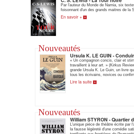
C. S. LEWIS - La Tour noire
Par l'auteur du Monde de Narnia, six text
foisonnant d'un des grands maitres de la S
En savoir +
Nouveautés
Ursula K. LE GUIN - Condui
« Un compagnon concis, clair et stim
travaillent à leur art. » (Kirkus Revie
grande Ursula K. Le Guin, un livre qu
tous les écrivains, novices ou confi
Lire la suite
Nouveautés
William STYRON - Quartier 
L'unique pièce de théâtre écrite par 
la fausse légèreté d'une comédie sati
terrifiante aux frontières de l'humanit